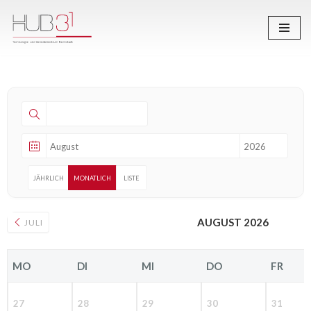
Zum
Inhalt
springen
JÄHRLICH
MONATLICH
LISTE
AUGUST 2026
JULI
MO
DI
MI
DO
FR
27
28
29
30
31