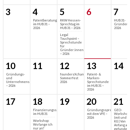
3
4
5
6
7
Patentberatung
RKW Hessen-
HUB31-
im HUB31 –
Sprechtag im
Gründerf
2026
HUB31 – 2026
2026
Legal
Touchpoint –
Sprechstunde
für
Gründer:innen
– 2026
10
11
12
13
14
Gründungs-
foundersXchange
Patent- &
und
Sommerfest
Marken-
Unternehmenssprechstunde
2026
Sprechstunde
– 2026
im HUB31 –
2026
17
18
19
20
21
Finanzierungssprechtag
Gründungssprechstunde
GEO-
im HUB31
mit dem VFE –
Workshop
2026
(mit und f
Workshop:
KI) | Von
Wo fange ich
Anfang an
nur an?
gefunden