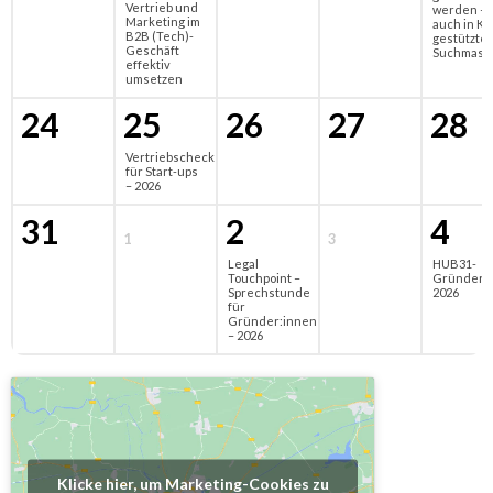
Vertrieb und
werden –
Marketing im
auch in KI-
B2B (Tech)-
gestützte
Geschäft
Suchmasc
effektiv
umsetzen
24
25
26
27
28
Vertriebscheck
für Start-ups
– 2026
31
2
4
1
3
Legal
HUB31-
Touchpoint –
Gründerf
Sprechstunde
2026
für
Gründer:innen
– 2026
Klicke hier, um Marketing-Cookies zu