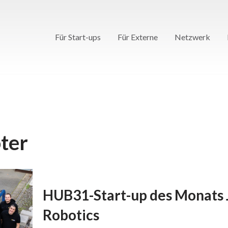
Für Start-ups
Für Externe
Netzwerk
ter
HUB31-Start-up des Monats J
Robotics